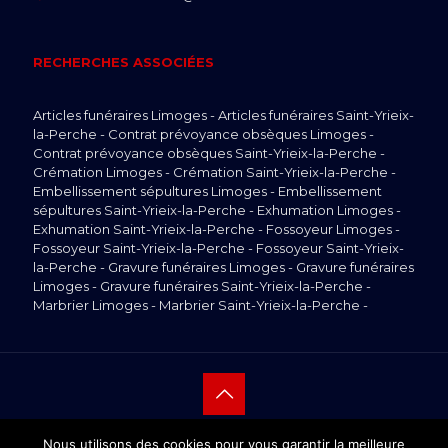
RECHERCHES ASSOCIÉES
Articles funéraires Limoges
-
Articles funéraires Saint-Yrieix-
la-Perche
-
Contrat prévoyance obsèques Limoges
-
Contrat prévoyance obsèques Saint-Yrieix-la-Perche
-
Crémation Limoges
-
Crémation Saint-Yrieix-la-Perche
-
Embellissement sépultures Limoges
-
Embellissement
sépultures Saint-Yrieix-la-Perche
-
Exhumation Limoges
-
Exhumation Saint-Yrieix-la-Perche
-
Fossoyeur Limoges
-
Fossoyeur Saint-Yrieix-la-Perche
-
Fossoyeur Saint-Yrieix-
la-Perche
-
Gravure funéraires Limoges
-
Gravure funéraires
Limoges
-
Gravure funéraires Saint-Yrieix-la-Perche
-
Marbrier Limoges
-
Marbrier Saint-Yrieix-la-Perche
-
Nettoyage sépultures Limoges
-
Nettoyage sépultures
Saint-Yrieix-la-Perche
-
Organisation obsèques Limoges
-
Organisation obsèques Saint-Yrieix-la-Perche
-
Pompes
funèbres Limoges
-
Pompes funèbres Saint-Yrieix-la-
Perche
-
Réalisation monuments funéraires Limoges
-
Réalisation monuments funéraires Saint-Yrieix-la-Perche
© Copyright
2026 MAISON CARREAU SAS. Tous droits
Nous utilisons des cookies pour vous garantir la meilleure