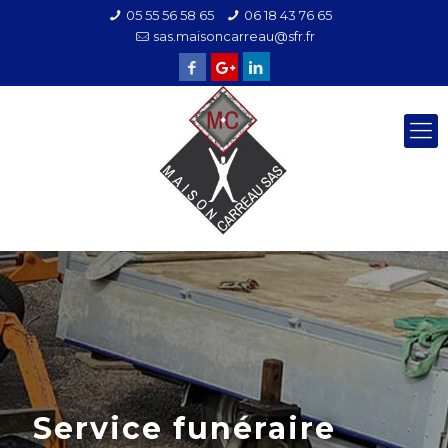
05 55 56 58 65
06 18 43 76 65
sas.maisoncarreau@sfr.fr
Service funéraire